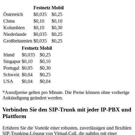
Festnetz
Mobil
Österreich
$0,035
$0,25
China
$0,10
$0,10
Kolumbien
$0,10
$0,30
Niederlande
$0,035
$0,25
Großbritannien
$0,035
$0,25
Festnetz
Mobil
Irland
$0,035
$0,25
Singapur
$0,10
$0,10
Portugal
$0,05
$0,30
Schweiz
$0,04
$0,25
USA
$0,04
$0,04
*Anrufpreise gelten pro Minute. Die Preise können ohne vorherige
Ankündigung geändert werden.
Verbinden Sie den
SIP-Trunk
mit jeder IP-PBX und
Plattform
Erfahren Sie die Vorteile einer robusten, zuverlässigen und flexiblen
SIP-Trunking-Lösung von Virtual-Call, die nahtlos mit einer