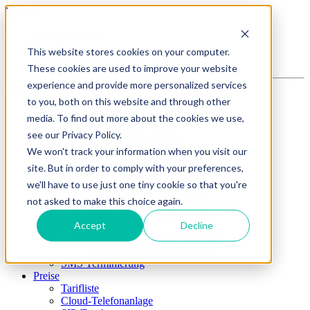
Kontakt
Kostenlos testen
Support
This website stores cookies on your computer.
Login
These cookies are used to improve your website
experience and provide more personalized services
Menu
to you, both on this website and through other
Produkte
media. To find out more about the cookies we use,
Cloud-Telefonie-Lösungen
see our Privacy Policy.
Cloud-Telefonanlage
We won't track your information when you visit our
SIP-Trunk
Microsoft Teams Telefonie
site. But in order to comply with your preferences,
Rufnummern
we'll have to use just one tiny cookie so that you're
Österreichische Rufnummern
not asked to make this choice again.
0800er Service-Nummern
Internationale Rufnnummern
Accept
Decline
Sprachterminierung
Outbound Sprachterminierung
Inbound Sprachterminierung
SMS Terminierung
Preise
Tarifliste
Cloud-Telefonanlage