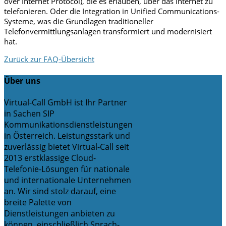
over Internet Protocol), die es erlauben, über das Internet zu
telefonieren. Oder die Integration in Unified Communications-
Systeme, was die Grundlagen traditioneller
Telefonvermittlungsanlagen transformiert und modernisiert
hat.
Zurück zur FAQ-Übersicht
Über uns
Virtual-Call GmbH ist Ihr Partner
in Sachen SIP
Kommunikationsdienstleistungen
in Österreich. Leistungsstark und
zuverlässig bietet Virtual-Call seit
2013 erstklassige Cloud-
Telefonie-Lösungen für nationale
und internationale Unternehmen
an. Wir sind stolz darauf, eine
breite Palette von
Dienstleistungen anbieten zu
können, einschließlich Sprach-