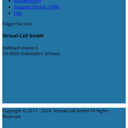
Kundenlogin
Support Portal - Hilfe
FAQ
Folgen Sie uns!
Virtual-Call GmbH
Stettbachstrasse 6
CH-8600 Dübendorf, Schweiz
Kostenlose Beratung
Kontakt
Cloud-Telefonie in der Schweiz
Cloud-Telefonie in Deutschland
Cloud-Telefonie in Brasilien
Cloud-Telefonie International
Copyright © 2013 - 2026. Virtual-Call GmbH All Rights
Reserved.
Datenschutz
Impressum
AGB