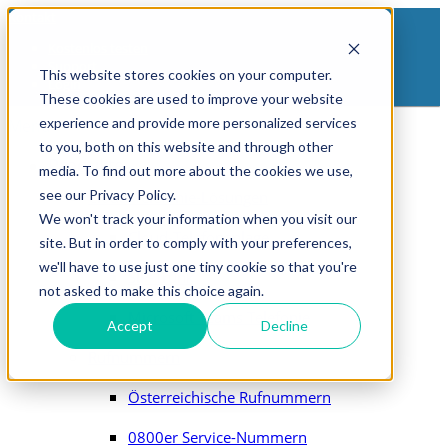
Kontakt
Kostenlos testen
Support
This website stores cookies on your computer.
Login
These cookies are used to improve your website
experience and provide more personalized services
Menu
to you, both on this website and through other
Produkte
media. To find out more about the cookies we use,
see our Privacy Policy.
Cloud-Telefonie-Lösungen
We won't track your information when you visit our
Cloud-Telefonanlage
site. But in order to comply with your preferences,
we'll have to use just one tiny cookie so that you're
SIP-Trunk
not asked to make this choice again.
Microsoft Teams Telefonie
Accept
Decline
Rufnummern
Österreichische Rufnummern
0800er Service-Nummern