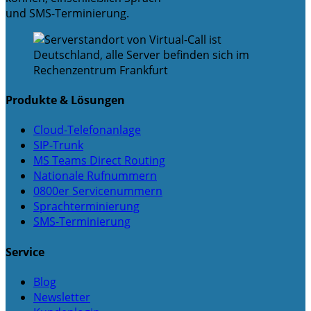
und SMS-Terminierung.
Produkte & Lösungen
Cloud-Telefonanlage
SIP-Trunk
MS Teams Direct Routing
Nationale Rufnummern
0800er Servicenummern
Sprachterminierung
SMS-Terminierung
Service
Blog
Newsletter