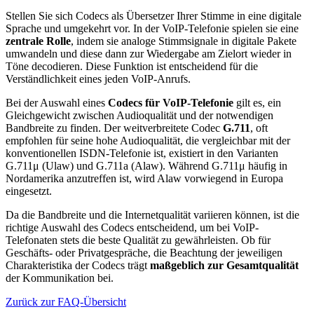
Stellen Sie sich Codecs als Übersetzer Ihrer Stimme in eine digitale
Sprache und umgekehrt vor. In der VoIP-Telefonie spielen sie eine
zentrale Rolle
, indem sie analoge Stimmsignale in digitale Pakete
umwandeln und diese dann zur Wiedergabe am Zielort wieder in
Töne decodieren. Diese Funktion ist entscheidend für die
Verständlichkeit eines jeden VoIP-Anrufs.
Bei der Auswahl eines
Codecs für VoIP-Telefonie
gilt es, ein
Gleichgewicht zwischen Audioqualität und der notwendigen
Bandbreite zu finden. Der weitverbreitete Codec
G.711
, oft
empfohlen für seine hohe Audioqualität, die vergleichbar mit der
konventionellen ISDN-Telefonie ist, existiert in den Varianten
G.711μ (Ulaw) und G.711a (Alaw). Während G.711μ häufig in
Nordamerika anzutreffen ist, wird Alaw vorwiegend in Europa
eingesetzt.
Da die Bandbreite und die Internetqualität variieren können, ist die
richtige Auswahl des Codecs entscheidend, um bei VoIP-
Telefonaten stets die beste Qualität zu gewährleisten. Ob für
Geschäfts- oder Privatgespräche, die Beachtung der jeweiligen
Charakteristika der Codecs trägt
maßgeblich zur Gesamtqualität
der Kommunikation bei.
Zurück zur FAQ-Übersicht