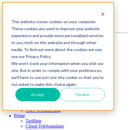
Kontakt
Kostenlos testen
Support
This website stores cookies on your computer.
Login
These cookies are used to improve your website
experience and provide more personalized services
Menu
to you, both on this website and through other
Produkte
media. To find out more about the cookies we use,
Cloud-Telefonie-Lösungen
see our Privacy Policy.
Cloud-Telefonanlage
We won't track your information when you visit our
SIP-Trunk
Microsoft Teams Telefonie
site. But in order to comply with your preferences,
Rufnummern
we'll have to use just one tiny cookie so that you're
Österreichische Rufnummern
not asked to make this choice again.
0800er Service-Nummern
Internationale Rufnnummern
Accept
Decline
Sprachterminierung
Outbound Sprachterminierung
Inbound Sprachterminierung
SMS Terminierung
Preise
Tarifliste
Cloud-Telefonanlage