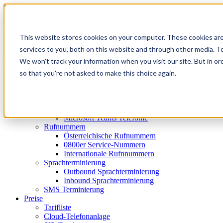
Kontakt
Kostenlos testen
Support
This website stores cookies on your computer. These cookies ar
Login
services to you, both on this website and through other media. To
We won't track your information when you visit our site. But in or
Menu
so that you're not asked to make this choice again.
Produkte
Cloud-Telefonie-Lösungen
Cloud-Telefonanlage
SIP-Trunk
Microsoft Teams Telefonie
Rufnummern
Österreichische Rufnummern
0800er Service-Nummern
Internationale Rufnnummern
Sprachterminierung
Outbound Sprachterminierung
Inbound Sprachterminierung
SMS Terminierung
Preise
Tarifliste
Cloud-Telefonanlage