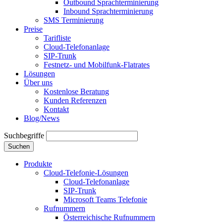
Outbound Sprachterminierung
Inbound Sprachterminierung
SMS Terminierung
Preise
Tarifliste
Cloud-Telefonanlage
SIP-Trunk
Festnetz- und Mobilfunk-Flatrates
Lösungen
Über uns
Kostenlose Beratung
Kunden Referenzen
Kontakt
Blog/News
Suchbegriffe
Suchen
Produkte
Cloud-Telefonie-Lösungen
Cloud-Telefonanlage
SIP-Trunk
Microsoft Teams Telefonie
Rufnummern
Österreichische Rufnummern